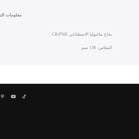
معلومات الت
بخاخ ماغنوليا الاصطناعي CR/PNK
المقاس: 138 سم