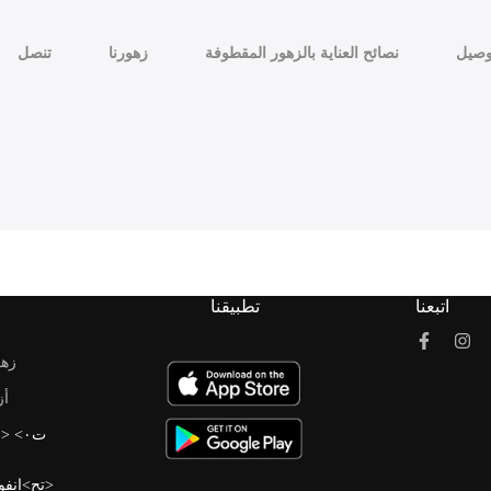
وصيل
نصائح العناية بالزهور المقطوفة
زهورنا
تنصل
اتبعنا
تطبيقنا
زهو
أز
<تح>إنف