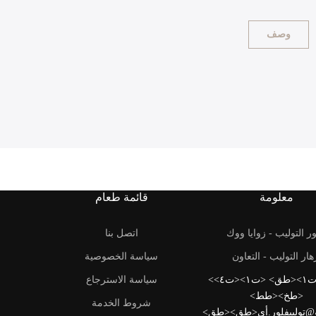
وصف
معلومة
قائمة طعام
ر التوليب - زوايا ووك
اتصل بنا
هار التوليب - التعاون
سياسة الخصوصية
<ت٠> <ت١><طق> <ت١><ت٤>
سياسة الاسترجاع
<طخ><طط>
شروط الخدمة
و@توليبفلور.أي<طق><طق>